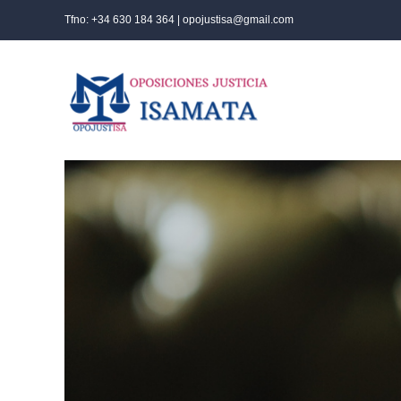
Saltar
Tfno: +34 630 184 364 | opojustisa@gmail.com
al
contenido