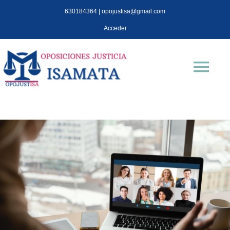
Saltar
630184364 | opojustisa@gmail.com
al
Acceder
contenido
Tog
Nav
INICIO
Oposiciones
TEST OPOJUSTISA
Isa Mata