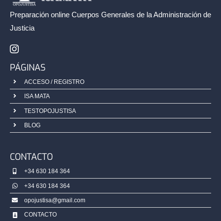
Preparación online Cuerpos Generales de la
Administración de
/2025)
Justicia
PÁGINAS
ACCESO / REGISTRO
ISA MATA
TESTOPOJUSTISA
BLOG
CONTACTO
+34 630 184 364
+34 630 184 364
opojustisa@gmail.com
CONTACTO