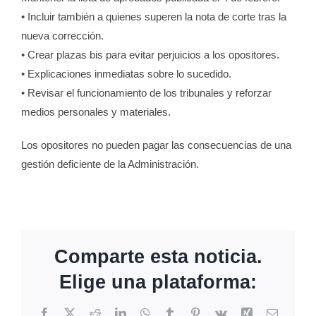
• Incluir también a quienes superen la nota de corte tras la
nueva corrección.
• Crear plazas bis para evitar perjuicios a los opositores.
• Explicaciones inmediatas sobre lo sucedido.
• Revisar el funcionamiento de los tribunales y reforzar
medios personales y materiales.
Los opositores no pueden pagar las consecuencias de una
gestión deficiente de la Administración.
Comparte esta noticia.
ÓN
Elige una plataforma:
ONAL
Facebook
X
Reddit
LinkedIn
WhatsApp
Tumblr
Pinterest
Vk
Xing
Correo