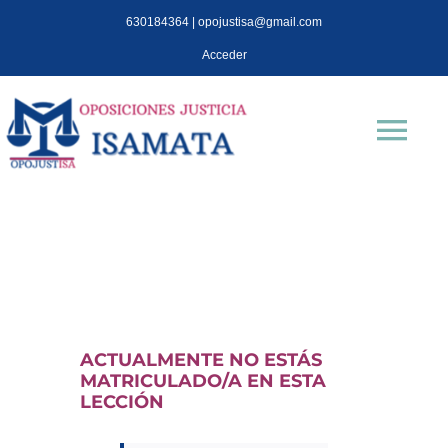
Saltar
630184364 | opojustisa@gmail.com
al
Acceder
contenido
Tog
Nav
INICIO
Oposiciones
TEST OPOJUSTISA
ACTUALMENTE NO ESTÁS
MATRICULADO/A EN ESTA
LECCIÓN
Isa Mata