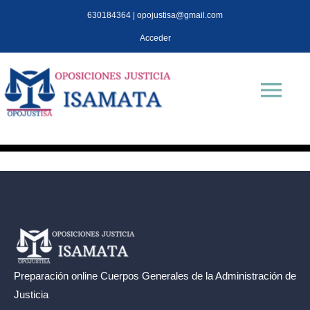
Saltar
630184364 | opojustisa@gmail.com
al
Acceder
contenido
Tog
Nav
INICIO
Oposiciones
TEST OPOJUSTISA
Preparación online Cuerpos Generales de la
Administración de
Isa Mata
Justicia