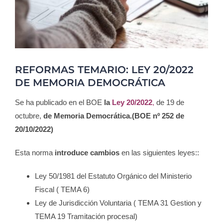
Blog
Contacto
REFORMAS TEMARIO: LEY 20/2022
Campus Virtual
DE MEMORIA DEMOCRÁTICA
Se ha publicado en el BOE
la
Ley 20/2022
,
de 19 de
octubre,
de Memoria Democrática.(BOE nº 252 de
20/10/2022)
Esta norma
introduce cambios
en las siguientes leyes::
Ley 50/1981 del Estatuto Orgánico del Ministerio
ÓN
Fiscal ( TEMA 6)
ONAL
Ley de Jurisdicción Voluntaria ( TEMA 31 Gestion y
TEMA 19 Tramitación procesal)