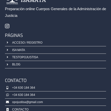
Preparación online Cuerpos Generales de la
Administración de
/2025)
Justicia
PÁGINAS
ACCESO / REGISTRO
ISA MATA
TESTOPOJUSTISA
BLOG
CONTACTO
+34 630 184 364
+34 630 184 364
opojustisa@gmail.com
CONTACTO