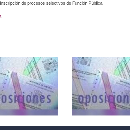
de inscripción de procesos selectivos de Función Pública:
S
GEST
RELACIÓN DE
PROCE
APROBADOS
Promo
TERCER
Inte
EJERCICIO
(OEP2
GESTIÓN
ADMITI
PROCESAL
EXCLUI
(ORDEN
FEC
PJC/1427/2024)