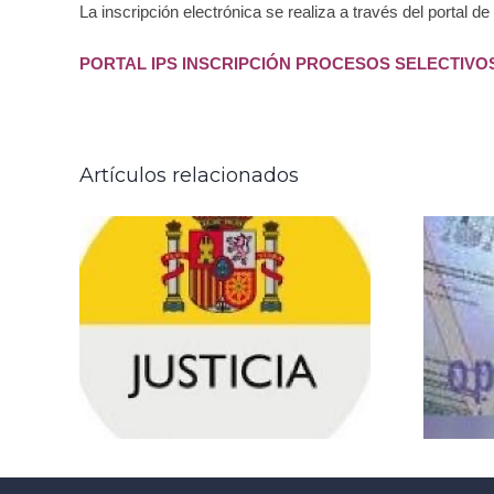
La inscripción electrónica se realiza a través del portal 
N
PORTAL IPS INSCRIPCIÓN PROCESOS SELECTIVO
NAL
DOS
Artículos relacionados
OS.
NUEVOS
LISTADOS
APROBADOS
N
TRAMITACIÓN
L,
PROCESAL,
IÓN
TURNO LIBRE
 Y
(ORDEN
PJC/1437/2024)