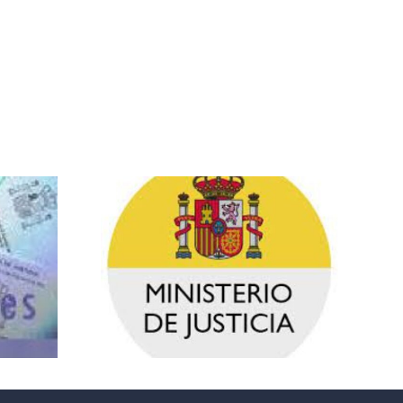
RELACIÓN
PROVISIONAL
DE ADMITIDOS
IÓN
Y EXCLUIDOS.
SAL,
FECHA
ción
EXAMEN
rna
GESTIÓN
025)
PROCESAL,
DOS Y
TRAMITACIÓN
DOS.
PROCESAL Y
HA
AUXILIO