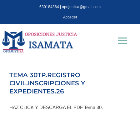
Saltar
630184364 | opojustisa@gmail.com
al
Acceder
contenido
Tog
Nav
INICIO
TEMA 30TP.REGISTRO
CIVIL.INSCRIPCIONES Y
Oposiciones
EXPEDIENTES.26
TEST OPOJUSTISA
HAZ CLICK Y DESCARGA EL PDF Tema 30.
Isa Mata