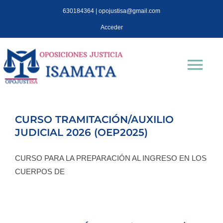
Saltar
630184364 | opojustisa@gmail.com
al
Acceder
contenido
Tog
Nav
INICIO
CURSO TRAMITACIÓN/AUXILIO
JUDICIAL 2026 (OEP2025)
Oposiciones
CURSO PARA LA PREPARACIÓN AL INGRESO EN LOS
TEST OPOJUSTISA
CUERPOS DE
Isa Mata