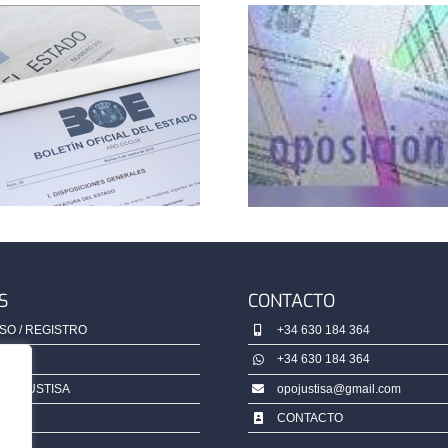
LISTADOS
PUBLICA
APROBADOS
OFERT
TRAMITACIÓN
EMPL
PROCESAL,
PÚBLICO
TURNO LIBRE
(OEP2
(ORDEN
PJC/1437/2024)
S
CONTACTO
SO / REGISTRO
+34 630 184 364
ATA
+34 630 184 364
OPOJUSTISA
opojustisa@gmail.com
CONTACTO