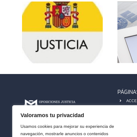
REFORMA DE
N
LA
L,
CONSTITUCIÓN
IÓN
 Y
L
PÁGINA
ACCE
25)
ISA M
Valoramos tu privacidad
TEST
Preparación online Cuerpos Generales
Usamos cookies para mejorar su experiencia de
BLOG
de la
Administración de
Justicia
navegación, mostrarle anuncios o contenidos