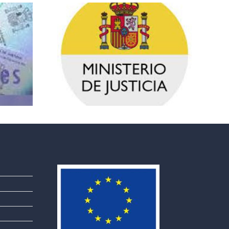
FECHA
DA LA
EXAMEN
A DE
GESTIÓN
EO
PROCESAL,
 2026
TRAMITACIÓN
026)
PROCESAL Y
AUXILIO
JUDICIAL
(ORDEN
JUS/1549/2025)